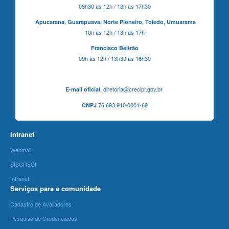
08h30 às 12h / 13h às 17h30
Apucarana,
Guarapuava,
Norte Pioneiro,
Toledo, Umuarama
10h às 12h / 13h às 17h
Francisco Beltrão
09h às 12h / 13h30 às 16h30
diretoria@crecipr.gov.br
E-mail oficial
76.693.910/0001-69
CNPJ
Intranet
Webmail
SISCRECI
Intranet
Serviços para a comunidade
Cadastro de Avaliadores
Pesquisa de Credenciados