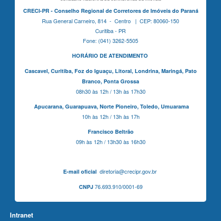
CRECI-PR - Conselho Regional de Corretores de Imóveis do Paraná
Rua General Carneiro, 814 - Centro | CEP: 80060-150
Curitiba - PR
Fone: (041) 3262-5505
HORÁRIO DE ATENDIMENTO
Cascavel,
Curitiba,
Foz do Iguaçu,
Litoral, Londrina, Maringá,
Pato
Branco,
Ponta Grossa
08h30 às 12h / 13h às 17h30
Apucarana,
Guarapuava,
Norte Pioneiro,
Toledo, Umuarama
10h às 12h / 13h às 17h
Francisco Beltrão
09h às 12h / 13h30 às 16h30
diretoria@crecipr.gov.br
E-mail oficial
76.693.910/0001-69
CNPJ
Intranet