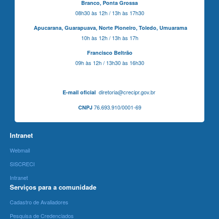
Branco,
Ponta Grossa
08h30 às 12h / 13h às 17h30
Apucarana,
Guarapuava,
Norte Pioneiro,
Toledo, Umuarama
10h às 12h / 13h às 17h
Francisco Beltrão
09h às 12h / 13h30 às 16h30
diretoria@crecipr.gov.br
E-mail oficial
76.693.910/0001-69
CNPJ
Intranet
Webmail
SISCRECI
Intranet
Serviços para a comunidade
Cadastro de Avaliadores
Pesquisa de Credenciados