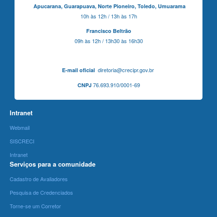
Apucarana,
Guarapuava,
Norte Pioneiro,
Toledo, Umuarama
10h às 12h / 13h às 17h
Francisco Beltrão
09h às 12h / 13h30 às 16h30
diretoria@crecipr.gov.br
E-mail oficial
76.693.910/0001-69
CNPJ
Intranet
Webmail
SISCRECI
Intranet
Serviços para a comunidade
Cadastro de Avaliadores
Pesquisa de Credenciados
Torne-se um Corretor