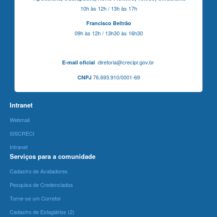
10h às 12h / 13h às 17h
Francisco Beltrão
09h às 12h / 13h30 às 16h30
diretoria@crecipr.gov.br
E-mail oficial
76.693.910/0001-69
CNPJ
Intranet
Webmail
SISCRECI
Intranet
Serviços para a comunidade
Cadastro de Avaliadores
Pesquisa de Credenciados
Torne-se um Corretor
Cadastro de Estagiários (2)