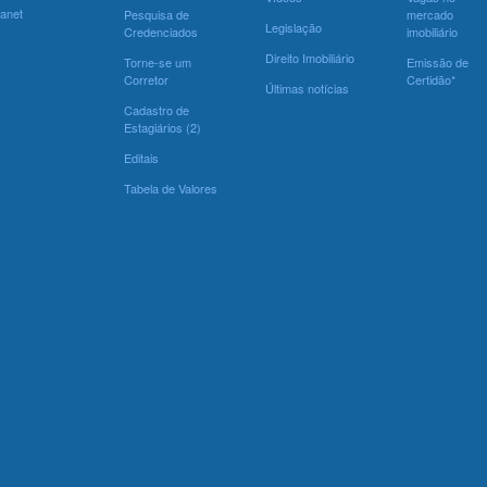
ranet
Pesquisa de
mercado
Legislação
Credenciados
imobiliário
Direito Imobiliário
Torne-se um
Emissão de
Corretor
Certidão*
Últimas notícias
Cadastro de
Estagiários (2)
Editais
Tabela de Valores