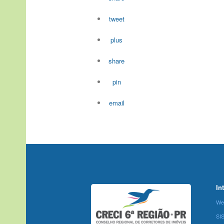
tweet
plus
share
pin
email
In
We
SI