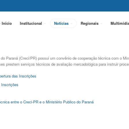
Início
Institucional
Notícias
Regionais
Multimídi
 do Paraná (Creci/PR) possui um convênio de cooperação técnica com o Min
es prestem serviços técnicos de avaliação mercadológica para instruir proces
bertura das Inscrições
s Inscrições
cnica entre o Creci-PR e o Ministério Publico do Paraná