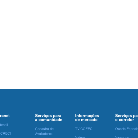
tranet
Serviços para
Informações
Serviços pa
a comunidade
de mercado
o corretor
bmail
Cadastro de
TV COFECI
Quarta Especia
SCRECI
Avaliadores
Vídeos
Vagas no