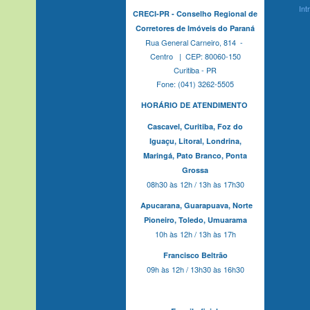
Int
CRECI-PR - Conselho Regional de
Corretores de Imóveis do Paraná
Rua General Carneiro, 814 -
Centro | CEP: 80060-150
Curitiba - PR
Fone: (041) 3262-5505
HORÁRIO DE ATENDIMENTO
Cascavel,
Curitiba,
Foz do
Iguaçu,
Litoral, Londrina,
Maringá,
Pato Branco,
Ponta
Grossa
08h30 às 12h / 13h às 17h30
Apucarana,
Guarapuava,
Norte
Pioneiro,
Toledo, Umuarama
10h às 12h / 13h às 17h
Francisco Beltrão
09h às 12h / 13h30 às 16h30