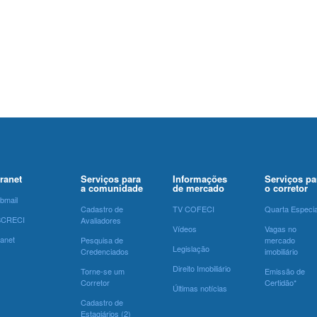
tranet
Serviços para
Informações
Serviços pa
a comunidade
de mercado
o corretor
bmail
Cadastro de
TV COFECI
Quarta Especia
SCRECI
Avaliadores
Vídeos
Vagas no
ranet
Pesquisa de
mercado
Legislação
Credenciados
imobiliário
Direito Imobiliário
Torne-se um
Emissão de
Corretor
Certidão*
Últimas notícias
Cadastro de
Estagiários (2)