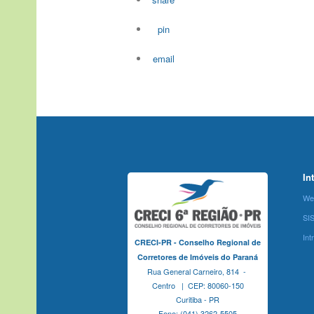
pin
email
In
We
SI
Int
CRECI-PR - Conselho Regional de
Corretores de Imóveis do Paraná
Rua General Carneiro, 814 -
Centro | CEP: 80060-150
Curitiba - PR
Fone: (041) 3262-5505