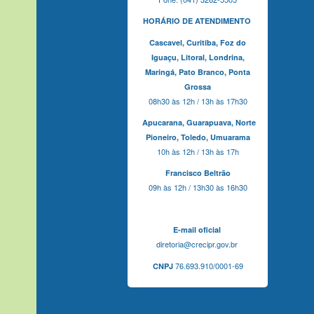
HORÁRIO DE ATENDIMENTO
Cascavel,
Curitiba,
Foz do
Iguaçu,
Litoral, Londrina,
Maringá,
Pato Branco,
Ponta
Grossa
08h30 às 12h / 13h às 17h30
Apucarana,
Guarapuava,
Norte
Pioneiro,
Toledo, Umuarama
10h às 12h / 13h às 17h
Francisco Beltrão
09h às 12h / 13h30 às 16h30
E-mail oficial
diretoria@crecipr.gov.br
76.693.910/0001-69
CNPJ