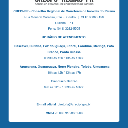
CRECI-PR - Conselho Regional de Corretores de Imóveis do Paraná
Rua General Carneiro, 814 - Centro | CEP: 80060-150
Curitiba - PR
Fone: (041) 3262-5505
HORÁRIO DE ATENDIMENTO
Cascavel,
Curitiba,
Foz do Iguaçu,
Litoral, Londrina, Maringá,
Pato
Branco,
Ponta Grossa
08h30 às 12h / 13h às 17h30
Apucarana,
Guarapuava,
Norte Pioneiro,
Toledo, Umuarama
10h às 12h / 13h às 17h
Francisco Beltrão
09h às 12h / 13h30 às 16h30
diretoria@crecipr.gov.br
E-mail oficial
76.693.910/0001-69
CNPJ