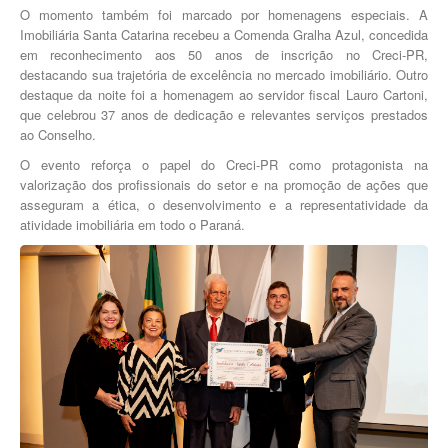
O momento também foi marcado por homenagens especiais. A
Imobiliária Santa Catarina recebeu a Comenda Gralha Azul, concedida
em reconhecimento aos 50 anos de inscrição no Creci-PR,
destacando sua trajetória de excelência no mercado imobiliário. Outro
destaque da noite foi a homenagem ao servidor fiscal Lauro Cartoni,
que celebrou 37 anos de dedicação e relevantes serviços prestados
ao Conselho.
O evento reforça o papel do Creci-PR como protagonista na
valorização dos profissionais do setor e na promoção de ações que
asseguram a ética, o desenvolvimento e a representatividade da
atividade imobiliária em todo o Paraná.