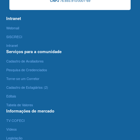
76.693.910/0001-69
CNPJ
Intranet
Webmail
SISCRECI
Intranet
Serviços para a comunidade
Cadastro de Avaliadores
Pesquisa de Credenciados
Torne-se um Corretor
Cadastro de Estagiários (2)
Editais
Tabela de Valores
Informações de mercado
TV COFECI
Vídeos
Legislação