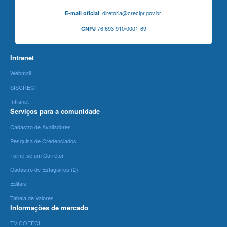
diretoria@crecipr.gov.br
E-mail oficial
76.693.910/0001-69
CNPJ
Intranet
Webmail
SISCRECI
Intranet
Serviços para a comunidade
Cadastro de Avaliadores
Pesquisa de Credenciados
Torne-se um Corretor
Cadastro de Estagiários (2)
Editais
Tabela de Valores
Informações de mercado
TV COFECI