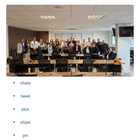
share
tweet
plus
share
pin