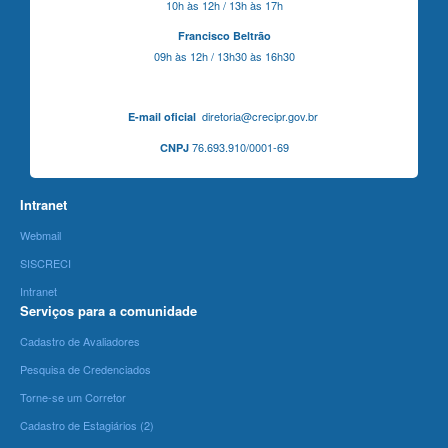
10h às 12h / 13h às 17h
Francisco Beltrão
09h às 12h / 13h30 às 16h30
diretoria@crecipr.gov.br
E-mail oficial
76.693.910/0001-69
CNPJ
Intranet
Webmail
SISCRECI
Intranet
Serviços para a comunidade
Cadastro de Avaliadores
Pesquisa de Credenciados
Torne-se um Corretor
Cadastro de Estagiários (2)