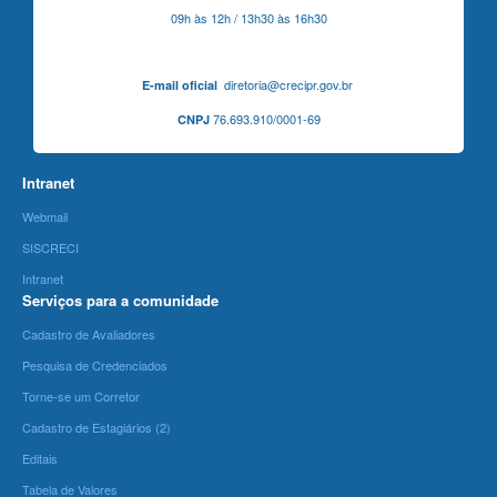
09h às 12h / 13h30 às 16h30
diretoria@crecipr.gov.br
E-mail oficial
76.693.910/0001-69
CNPJ
Intranet
Webmail
SISCRECI
Intranet
Serviços para a comunidade
Cadastro de Avaliadores
Pesquisa de Credenciados
Torne-se um Corretor
Cadastro de Estagiários (2)
Editais
Tabela de Valores