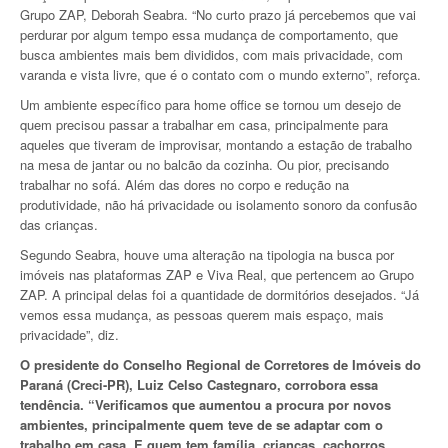
Grupo ZAP, Deborah Seabra. “No curto prazo já percebemos que vai
perdurar por algum tempo essa mudança de comportamento, que
busca ambientes mais bem divididos, com mais privacidade, com
varanda e vista livre, que é o contato com o mundo externo”, reforça.
Um ambiente específico para home office se tornou um desejo de
quem precisou passar a trabalhar em casa, principalmente para
aqueles que tiveram de improvisar, montando a estação de trabalho
na mesa de jantar ou no balcão da cozinha. Ou pior, precisando
trabalhar no sofá. Além das dores no corpo e redução na
produtividade, não há privacidade ou isolamento sonoro da confusão
das crianças.
Segundo Seabra, houve uma alteração na tipologia na busca por
imóveis nas plataformas ZAP e Viva Real, que pertencem ao Grupo
ZAP. A principal delas foi a quantidade de dormitórios desejados. “Já
vemos essa mudança, as pessoas querem mais espaço, mais
privacidade”, diz.
O presidente do Conselho Regional de Corretores de Imóveis do
Paraná (Creci-PR), Luiz Celso Castegnaro, corrobora essa
tendência. “Verificamos que aumentou a procura por novos
ambientes, principalmente quem teve de se adaptar com o
trabalho em casa. E quem tem família, crianças, cachorros,