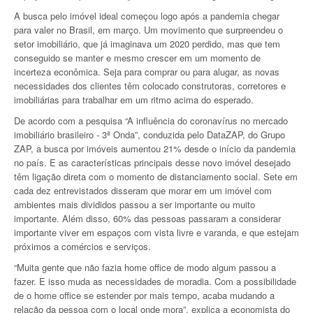
A busca pelo imóvel ideal começou logo após a pandemia chegar
para valer no Brasil, em março. Um movimento que surpreendeu o
setor imobiliário, que já imaginava um 2020 perdido, mas que tem
conseguido se manter e mesmo crescer em um momento de
incerteza econômica. Seja para comprar ou para alugar, as novas
necessidades dos clientes têm colocado construtoras, corretores e
imobiliárias para trabalhar em um ritmo acima do esperado.
De acordo com a pesquisa “A influência do coronavírus no mercado
imobiliário brasileiro - 3ª Onda”, conduzida pelo DataZAP, do Grupo
ZAP, a busca por imóveis aumentou 21% desde o início da pandemia
no país. E as características principais desse novo imóvel desejado
têm ligação direta com o momento de distanciamento social. Sete em
cada dez entrevistados disseram que morar em um imóvel com
ambientes mais divididos passou a ser importante ou muito
importante. Além disso, 60% das pessoas passaram a considerar
importante viver em espaços com vista livre e varanda, e que estejam
próximos a comércios e serviços.
“Muita gente que não fazia home office de modo algum passou a
fazer. E isso muda as necessidades de moradia. Com a possibilidade
de o home office se estender por mais tempo, acaba mudando a
relação da pessoa com o local onde mora”, explica a economista do