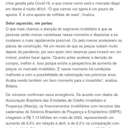
crise gerada pela Covid-19, e que cravar como será o mercado daqui
em diante é muito difícil. “O que vamos ver agora é um pouco de
aposta. E é uma aposta de milhões de reais”, finaliza.
Setor aquecido, em partes
O que mais chamou a atenção do segmento imobiliário é que as
pessoas estão menos cautelosas nesse momento e dispostas a se
mudarem o mais rapidamente possível. Ou pelo menos acelerarem os
planos de construção. Há um receio de que os preços subam muito
depois da pandemia, por isso quem tem reservas para investir em um
imóvel, prefere fazer agora. “Quanto antes acelerar a decisão de
compra, melhor é. Isso porque existe a perspectiva de aumento de
preços no mercado imobiliário. E nesse momento há condições
melhores e com a possibilidade de valorização nos próximos anos.
Acaba sendo também um bom momento para o investidor”, analisa
Bidese.
Os números confirmam essa emergência. De acordo com dados da
Associação Brasileira das Entidades de Crédito Imobiliário e
Poupança (Abecip), os financiamentos imobiliários com recursos das
cadernetas do Sistema Brasileiro de Poupança e Empréstimo (SBPE)
chegaram a R$ 7,13 bilhões em maio de 2020, representando um
aumento de 6,5% em relação a abril, e de 8,2% na comparação com