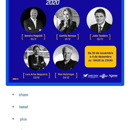
share
tweet
plus