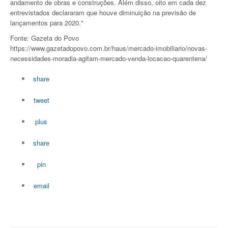
andamento de obras e construções. Além disso, oito em cada dez
entrevistados declararam que houve diminuição na previsão de
lançamentos para 2020."
Fonte: Gazeta do Povo
https://www.gazetadopovo.com.br/haus/mercado-imobiliario/novas-
necessidades-moradia-agitam-mercado-venda-locacao-quarentena/
share
tweet
plus
share
pin
email