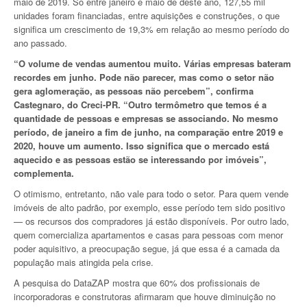
maio de 2019. Só entre janeiro e maio de deste ano, 127,55 mil
unidades foram financiadas, entre aquisições e construções, o que
significa um crescimento de 19,3% em relação ao mesmo período do
ano passado.
“O volume de vendas aumentou muito. Várias empresas bateram
recordes em junho. Pode não parecer, mas como o setor não
gera aglomeração, as pessoas não percebem”, confirma
Castegnaro, do Creci-PR. “Outro termômetro que temos é a
quantidade de pessoas e empresas se associando. No mesmo
período, de janeiro a fim de junho, na comparação entre 2019 e
2020, houve um aumento. Isso significa que o mercado está
aquecido e as pessoas estão se interessando por imóveis”,
complementa.
O otimismo, entretanto, não vale para todo o setor. Para quem vende
imóveis de alto padrão, por exemplo, esse período tem sido positivo
— os recursos dos compradores já estão disponíveis. Por outro lado,
quem comercializa apartamentos e casas para pessoas com menor
poder aquisitivo, a preocupação segue, já que essa é a camada da
população mais atingida pela crise.
A pesquisa do DataZAP mostra que 60% dos profissionais de
incorporadoras e construtoras afirmaram que houve diminuição no