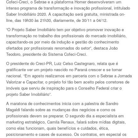
Cofeci-Creci, o Sebrae e a plataforma Homer desenvolveram um
intenso programa de transformação e inovação profissional, intitulado
Saber Imobiliário 2020. A capacitação será gratuita, ministrada on-
line, das 19h30 às 21h30, diariamente, de 30/11 a 04/12.
“O Projeto Saber Imobiliário tem por objetivo promover inovação e
transformação no trabalho dos profissionais do mercado imobiliário,
capacitando-os por meio da indução e gestão do conhecimento
ofertados por profissionais renomados do setor”, destaca João
Teodoro, presidente do Sistema Cofeci-Creci.
O presidente do Creci-PR, Luiz Celso Castegnaro, relata que é
gratificante ver um projeto nascido no Paraná crescer e se tornar
nacional. “Em agosto realizamos em parceria com o Sebrae a Jornada
Valorizar e Capacitar, o projeto foi tão bem aceito pelos corretores de
imóveis que serviu de inspiração para o Conselho Federal criar o
projeto Saber Imobiliário”.
A maratona de conhecimentos inicia com a palestra de Sandro
Magaldi falando sobre as mudanças dos negócios e como os
profissionais devem se preparar. O segundo dia a especialista em
marketing estratégico, Camila Renaux, falará sobre mídias digitais,
como elas funcionam, quais benefícios e cuidados, ética,
posicionamento e cases de sucesso. Os contratos, em especial os