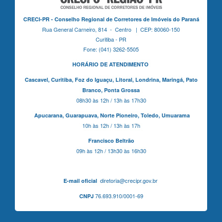
CRECI-PR - Conselho Regional de Corretores de Imóveis do Paraná
Rua General Carneiro, 814 - Centro | CEP: 80060-150
Curitiba - PR
Fone: (041) 3262-5505
HORÁRIO DE ATENDIMENTO
Cascavel,
Curitiba,
Foz do Iguaçu,
Litoral, Londrina, Maringá,
Pato
Branco,
Ponta Grossa
08h30 às 12h / 13h às 17h30
Apucarana,
Guarapuava,
Norte Pioneiro,
Toledo, Umuarama
10h às 12h / 13h às 17h
Francisco Beltrão
09h às 12h / 13h30 às 16h30
diretoria@crecipr.gov.br
E-mail oficial
76.693.910/0001-69
CNPJ