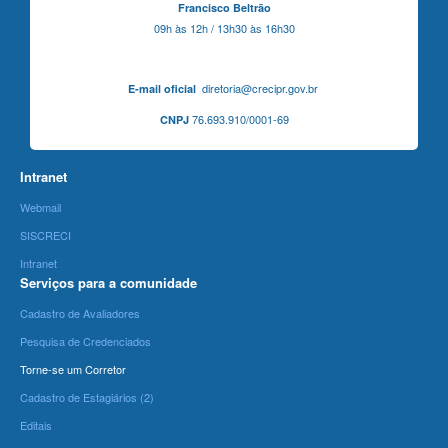
Francisco Beltrão
09h às 12h / 13h30 às 16h30
diretoria@crecipr.gov.br
E-mail oficial
76.693.910/0001-69
CNPJ
Intranet
Webmail
SISCRECI
Intranet
Serviços para a comunidade
Cadastro de Avaliadores
Pesquisa de Credenciados
Torne-se um Corretor
Cadastro de Estagiários (2)
Editais