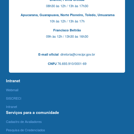
08h30 às 12h / 13h às 17h30
Apucarana,
Guarapuava,
Norte Pioneiro,
Toledo, Umuarama
10h às 12h / 13h às 17h
Francisco Beltrão
09h às 12h / 13h30 às 16h30
diretoria@crecipr.gov.br
E-mail oficial
76.693.910/0001-69
CNPJ
Intranet
Webmail
SISCRECI
Intranet
Serviços para a comunidade
Cadastro de Avaliadores
Pesquisa de Credenciados