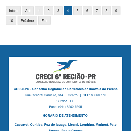
Início
Ant
1
2
3
4
5
6
7
8
9
10
Próximo
Fim
CRECI-PR - Conselho Regional de Corretores de Imóveis do Paraná
Rua General Carneiro, 814 - Centro | CEP: 80060-150
Curitiba - PR
Fone: (041) 3262-5505
HORÁRIO DE ATENDIMENTO
Cascavel,
Curitiba,
Foz do Iguaçu,
Litoral, Londrina, Maringá,
Pato
Branco,
Ponta Grossa