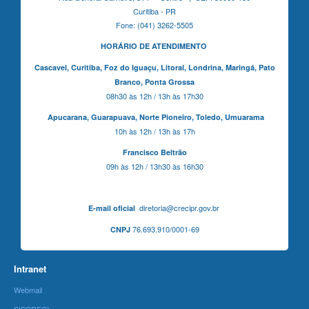
Curitiba - PR
Fone: (041) 3262-5505
HORÁRIO DE ATENDIMENTO
Cascavel,
Curitiba,
Foz do Iguaçu,
Litoral, Londrina, Maringá,
Pato
Branco,
Ponta Grossa
08h30 às 12h / 13h às 17h30
Apucarana,
Guarapuava,
Norte Pioneiro,
Toledo, Umuarama
10h às 12h / 13h às 17h
Francisco Beltrão
09h às 12h / 13h30 às 16h30
diretoria@crecipr.gov.br
E-mail oficial
76.693.910/0001-69
CNPJ
Intranet
Webmail