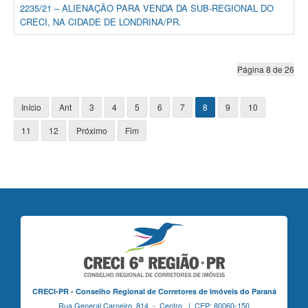
2235/21 – ALIENAÇÃO PARA VENDA DA SUB-REGIONAL DO
CRECI, NA CIDADE DE LONDRINA/PR.
Página 8 de 26
Início
Ant
3
4
5
6
7
8
9
10
11
12
Próximo
Fim
CRECI-PR - Conselho Regional de Corretores de Imóveis do Paraná
Rua General Carneiro, 814 - Centro | CEP: 80060-150