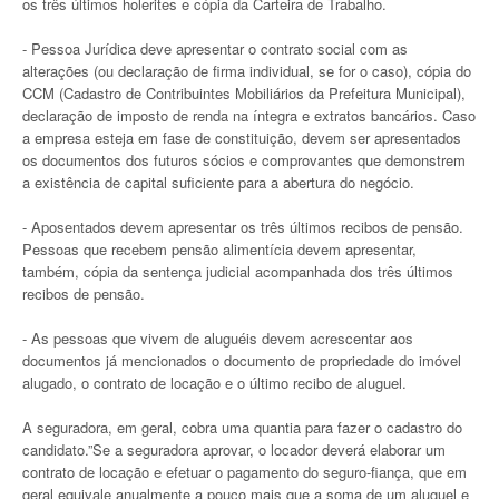
os três últimos holerites e cópia da Carteira de Trabalho.
- Pessoa Jurídica deve apresentar o contrato social com as
alterações (ou declaração de firma individual, se for o caso), cópia do
CCM (Cadastro de Contribuintes Mobiliários da Prefeitura Municipal),
declaração de imposto de renda na íntegra e extratos bancários. Caso
a empresa esteja em fase de constituição, devem ser apresentados
os documentos dos futuros sócios e comprovantes que demonstrem
a existência de capital suficiente para a abertura do negócio.
- Aposentados devem apresentar os três últimos recibos de pensão.
Pessoas que recebem pensão alimentícia devem apresentar,
também, cópia da sentença judicial acompanhada dos três últimos
recibos de pensão.
- As pessoas que vivem de aluguéis devem acrescentar aos
documentos já mencionados o documento de propriedade do imóvel
alugado, o contrato de locação e o último recibo de aluguel.
A seguradora, em geral, cobra uma quantia para fazer o cadastro do
candidato.”Se a seguradora aprovar, o locador deverá elaborar um
contrato de locação e efetuar o pagamento do seguro-fiança, que em
geral equivale anualmente a pouco mais que a soma de um aluguel e