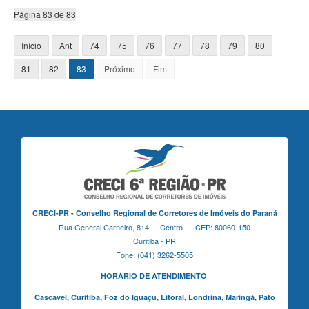
Página 83 de 83
Início
Ant
74
75
76
77
78
79
80
81
82
83
Próximo
Fim
CRECI-PR - Conselho Regional de Corretores de Imóveis do Paraná
Rua General Carneiro, 814 - Centro | CEP: 80060-150
Curitiba - PR
Fone: (041) 3262-5505
HORÁRIO DE ATENDIMENTO
Cascavel,
Curitiba,
Foz do Iguaçu,
Litoral, Londrina, Maringá,
Pato