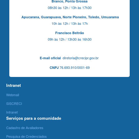
Branco,
Ponta Grossa
08h30 às 12h / 13h às 17h30
Apucarana,
Guarapuava,
Norte Pioneiro,
Toledo, Umuarama
10h às 12h / 13h às 17h
Francisco Beltrão
09h às 12h / 13h30 às 16h30
diretoria@crecipr.gov.br
E-mail oficial
76.693.910/0001-69
CNPJ
Intranet
Webmail
SISCRECI
Intranet
Serviços para a comunidade
Cadastro de Avaliadores
Pesquisa de Credenciados