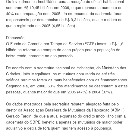
Os investimentos imobiliários para a redução do déficit habitacional
somaram R$ 19,45 bilhões em 2006, o que representa aumento de
40% na comparação com 2005. Já os recursos da caderneta foram
responsáveis por desembolso de R$ 9,3 bilhões, quase o dobro do
que o registrado em 2005 (4,85 bilhões)
Discussão
O Fundo de Garantia por Tempo de Serviço (FGTS) investiu R$ 1,8
bilhão na reforma ou compra da casa própria para a população de
baixa renda, somente no ano passado.
De acordo com a secretária nacional de Habitação, do Ministério das
Cidades, Inês Magalhães, os mutuários com renda de até três
salários mínimos foram os mais beneficiados com os financiamentos.
Segundo ela, em 2006, 60% dos atendimentos se destinaram a estas
pessoas, quantia maior do que em 2005 (47%) e 2004 (37%).
Os dados mostrados pela secretária rebatem alegação feita pelo
diretor da Associação Brasileira de Mutuários da Habitação (ABMH),
Geraldo Tardin, de que a atual expansão do crédito imobiliário com a
caderneta do SBPE beneficia apenas os mutuários de maior poder
aquisitivo e deixa de fora quem não tem acesso à poupança.