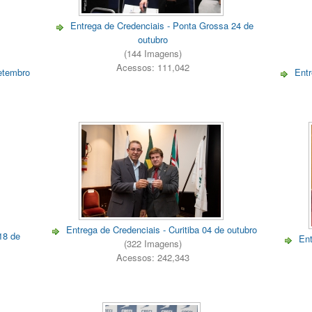
Entrega de Credenciais - Ponta Grossa 24 de
outubro
(144 Imagens)
Acessos: 111,042
etembro
Entr
Entrega de Credenciais - Curitiba 04 de outubro
18 de
Ent
(322 Imagens)
Acessos: 242,343