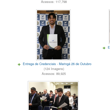
Acessos: 117,798
E
Entrega de Credenciais - Maringá 26 de Outubro
(124 Imagens)
Acessos: 89,925