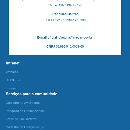
10h às 12h / 13h às 17h
Francisco Beltrão
09h às 12h / 13h30 às 16h30
diretoria@crecipr.gov.br
E-mail oficial
76.693.910/0001-69
CNPJ
Intranet
Webmail
SISCRECI
Intranet
Serviços para a comunidade
Cadastro de Avaliadores
Pesquisa de Credenciados
Torne-se um Corretor
Cadastro de Estagiários (2)