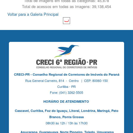
Total de imagens em todas as categorias: 45,878
Total de acessos em todas as imagens: 39,138,454
Voltar para a Galeria Principal
CRECI-PR - Conselho Regional de Corretores de Imóveis do Paraná
Rua General Carneiro, 814 - Centro | CEP: 80060-150
Curitiba - PR
Fone: (041) 3262-5505
HORÁRIO DE ATENDIMENTO
Cascavel,
Curitiba,
Foz do Iguaçu,
Litoral, Londrina, Maringá,
Pato
Branco,
Ponta Grossa
08h30 às 12h / 13h às 17h30
Apucarana,
Guarapuava,
Norte Pioneiro,
Toledo, Umuarama