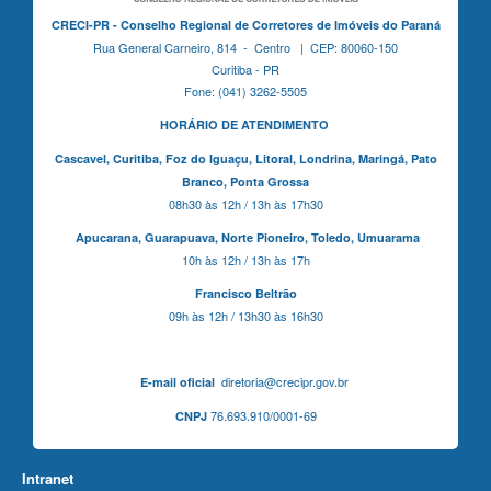
CRECI-PR - Conselho Regional de Corretores de Imóveis do Paraná
Rua General Carneiro, 814 - Centro | CEP: 80060-150
Curitiba - PR
Fone: (041) 3262-5505
HORÁRIO DE ATENDIMENTO
Cascavel,
Curitiba,
Foz do Iguaçu,
Litoral, Londrina, Maringá,
Pato
Branco,
Ponta Grossa
08h30 às 12h / 13h às 17h30
Apucarana,
Guarapuava,
Norte Pioneiro,
Toledo, Umuarama
10h às 12h / 13h às 17h
Francisco Beltrão
09h às 12h / 13h30 às 16h30
diretoria@crecipr.gov.br
E-mail oficial
76.693.910/0001-69
CNPJ
Intranet