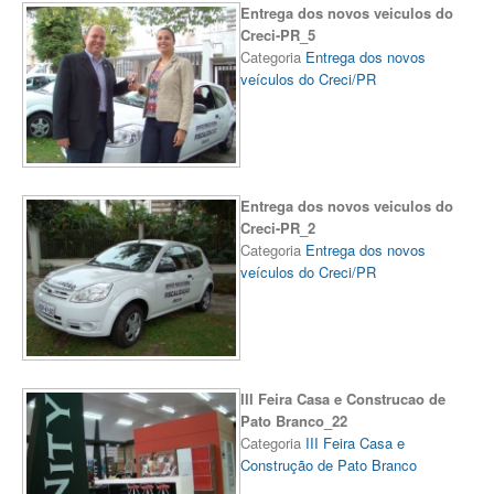
Entrega dos novos veiculos do
Creci-PR_5
Categoria
Entrega dos novos
veículos do Creci/PR
Entrega dos novos veiculos do
Creci-PR_2
Categoria
Entrega dos novos
veículos do Creci/PR
III Feira Casa e Construcao de
Pato Branco_22
Categoria
III Feira Casa e
Construção de Pato Branco