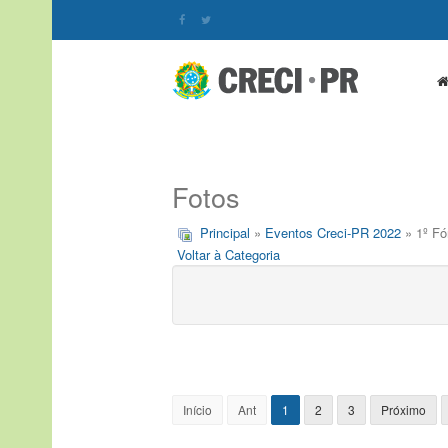
Fotos
Principal
»
Eventos Creci-PR 2022
» 1º Fó
Voltar à Categoria
Início
Ant
1
2
3
Próximo