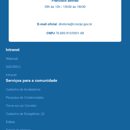
Francisco Beltrão
09h às 12h / 13h30 às 16h30
diretoria@crecipr.gov.br
E-mail oficial
76.693.910/0001-69
CNPJ
Intranet
Webmail
SISCRECI
Intranet
Serviços para a comunidade
Cadastro de Avaliadores
Pesquisa de Credenciados
Torne-se um Corretor
Cadastro de Estagiários (2)
Editais
Tabela de Valores