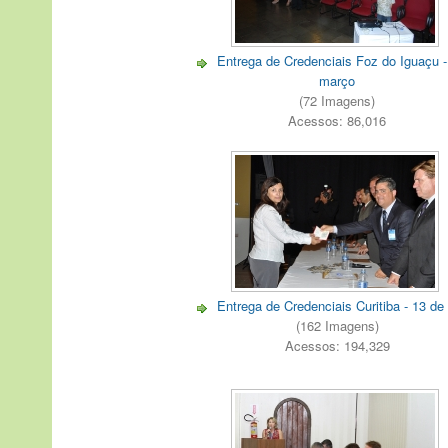
Entrega de Credenciais Foz do Iguaçu -
março
(72 Imagens)
Acessos: 86,016
Entrega de Credenciais Curitiba - 13 de
(162 Imagens)
Acessos: 194,329