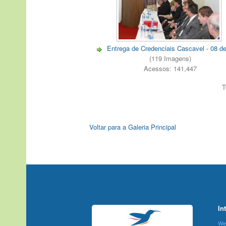
Entrega de Credenciais Cascavel - 08 d
(119 Imagens)
Acessos: 141,447
T
Voltar para a Galeria Principal
In
We