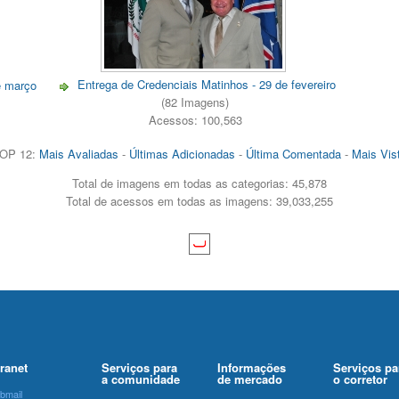
Entrega de Credenciais Matinhos - 29 de fevereiro
e março
(82 Imagens)
Acessos: 100,563
OP 12:
Mais Avaliadas
-
Últimas Adicionadas
-
Última Comentada
-
Mais Vis
Total de imagens em todas as categorias: 45,878
Total de acessos em todas as imagens: 39,033,255
tranet
Serviços para
Informações
Serviços pa
a comunidade
de mercado
o corretor
bmail