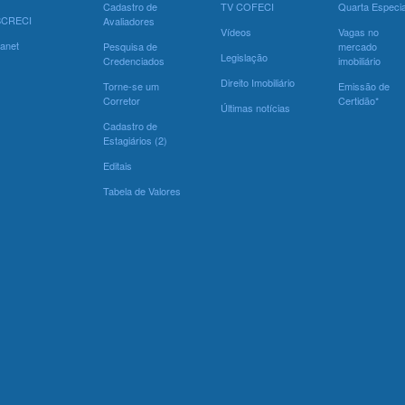
Cadastro de
TV COFECI
Quarta Especia
SCRECI
Avaliadores
Vídeos
Vagas no
ranet
Pesquisa de
mercado
Legislação
Credenciados
imobiliário
Direito Imobiliário
Torne-se um
Emissão de
Corretor
Certidão*
Últimas notícias
Cadastro de
Estagiários (2)
Editais
Tabela de Valores