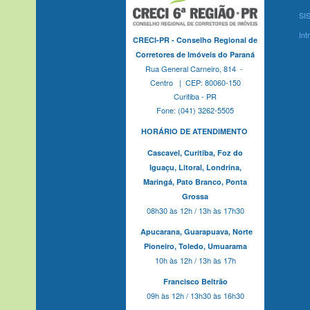
SI
Int
CRECI-PR - Conselho Regional de
Corretores de Imóveis do Paraná
Rua General Carneiro, 814 -
Centro | CEP: 80060-150
Curitiba - PR
Fone: (041) 3262-5505
HORÁRIO DE ATENDIMENTO
Cascavel,
Curitiba,
Foz do
Iguaçu,
Litoral, Londrina,
Maringá,
Pato Branco,
Ponta
Grossa
08h30 às 12h / 13h às 17h30
Apucarana,
Guarapuava,
Norte
Pioneiro,
Toledo, Umuarama
10h às 12h / 13h às 17h
Francisco Beltrão
09h às 12h / 13h30 às 16h30