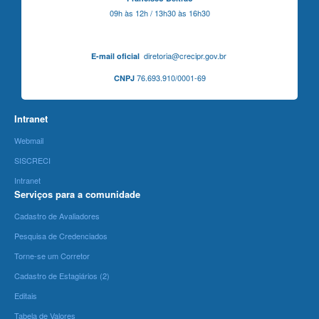
09h às 12h / 13h30 às 16h30
diretoria@crecipr.gov.br
E-mail oficial
76.693.910/0001-69
CNPJ
Intranet
Webmail
SISCRECI
Intranet
Serviços para a comunidade
Cadastro de Avaliadores
Pesquisa de Credenciados
Torne-se um Corretor
Cadastro de Estagiários (2)
Editais
Tabela de Valores