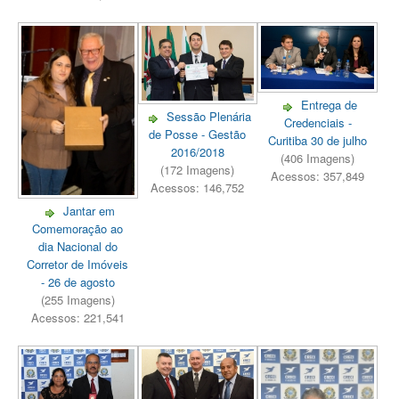
Entrega de
Sessão Plenária
Credenciais -
de Posse - Gestão
Curitiba 30 de julho
2016/2018
(406 Imagens)
(172 Imagens)
Acessos: 357,849
Acessos: 146,752
Jantar em
Comemoração ao
dia Nacional do
Corretor de Imóveis
- 26 de agosto
(255 Imagens)
Acessos: 221,541