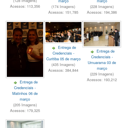
(128 Imagens)
março
março
Acessos: 113,356
(174 Imagens)
(228 Imagens)
Acessos: 151,785
Acessos: 194,386
Entrega de
Entrega de
Credenciais -
Credenciais -
Curitiba 05 de março
Umuarama 03 de
(435 Imagens)
março
Acessos: 384,844
(229 Imagens)
Acessos: 193,212
Entrega de
Credenciais -
Matinhos 06 de
março
(205 Imagens)
Acessos: 179,325