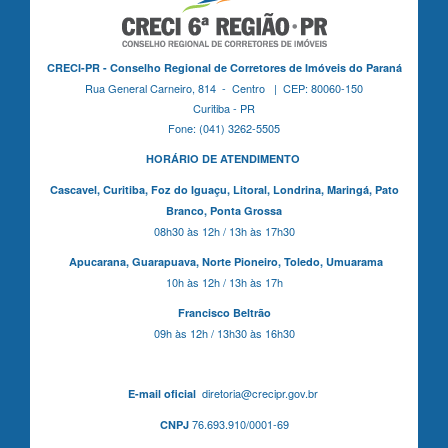
CRECI-PR - Conselho Regional de Corretores de Imóveis do Paraná
Rua General Carneiro, 814 - Centro | CEP: 80060-150
Curitiba - PR
Fone: (041) 3262-5505
HORÁRIO DE ATENDIMENTO
Cascavel,
Curitiba,
Foz do Iguaçu,
Litoral, Londrina, Maringá,
Pato
Branco,
Ponta Grossa
08h30 às 12h / 13h às 17h30
Apucarana,
Guarapuava,
Norte Pioneiro,
Toledo, Umuarama
10h às 12h / 13h às 17h
Francisco Beltrão
09h às 12h / 13h30 às 16h30
diretoria@crecipr.gov.br
E-mail oficial
76.693.910/0001-69
CNPJ