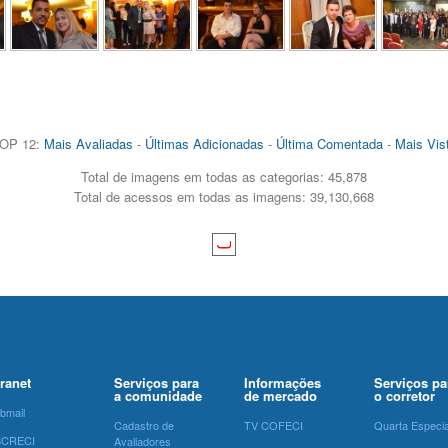
OP 12:
Mais Avaliadas
-
Últimas Adicionadas
-
Última Comentada
-
Mais Vis
Total de imagens em todas as categorias: 45,878
Total de acessos em todas as imagens: 39,130,668
tranet
Serviços para
Informações
Serviços pa
a comunidade
de mercado
o corretor
bmail
Cadastro de
TV COFECI
Quarta Especia
SCRECI
Avaliadores