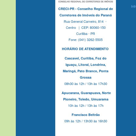
Int
CRECI-PR - Conselho Regional de
Corretores de Imóveis do Paraná
Rua General Carneiro, 814 -
Centro | CEP: 80060-150
Curitiba - PR
Fone: (041) 3262-5505
HORÁRIO DE ATENDIMENTO
Cascavel,
Curitiba,
Foz do
Iguaçu,
Litoral, Londrina,
Maringá,
Pato Branco,
Ponta
Grossa
08h30 às 12h / 13h às 17h30
Apucarana,
Guarapuava,
Norte
Pioneiro,
Toledo, Umuarama
10h às 12h / 13h às 17h
Francisco Beltrão
09h às 12h / 13h30 às 16h30