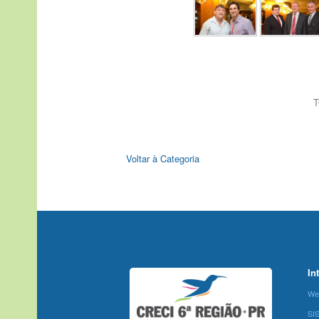
T
Voltar à Categoria
In
We
SI