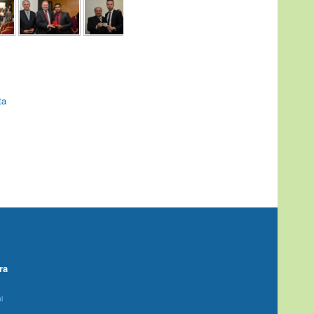
ta
ra
l