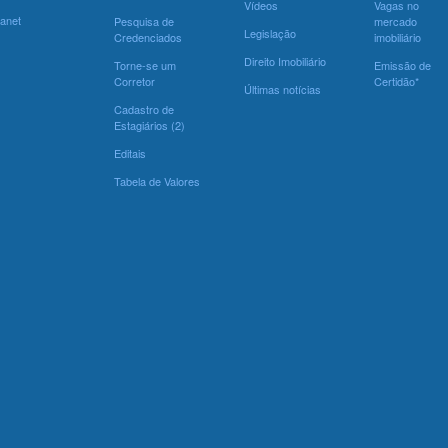
Vídeos
Vagas no
ranet
Pesquisa de
mercado
Legislação
Credenciados
imobiliário
Direito Imobiliário
Torne-se um
Emissão de
Corretor
Certidão*
Últimas notícias
Cadastro de
Estagiários (2)
Editais
Tabela de Valores