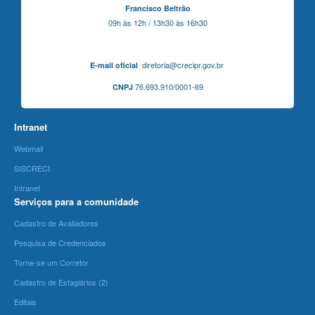
Francisco Beltrão
09h às 12h / 13h30 às 16h30
diretoria@crecipr.gov.br
E-mail oficial
76.693.910/0001-69
CNPJ
Intranet
Webmail
SISCRECI
Intranet
Serviços para a comunidade
Cadastro de Avaliadores
Pesquisa de Credenciados
Torne-se um Corretor
Cadastro de Estagiários (2)
Editais