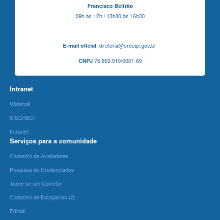
Francisco Beltrão
09h às 12h / 13h30 às 16h30
diretoria@crecipr.gov.br
E-mail oficial
76.693.910/0001-69
CNPJ
Intranet
Webmail
SISCRECI
Intranet
Serviços para a comunidade
Cadastro de Avaliadores
Pesquisa de Credenciados
Torne-se um Corretor
Cadastro de Estagiários (2)
Editais