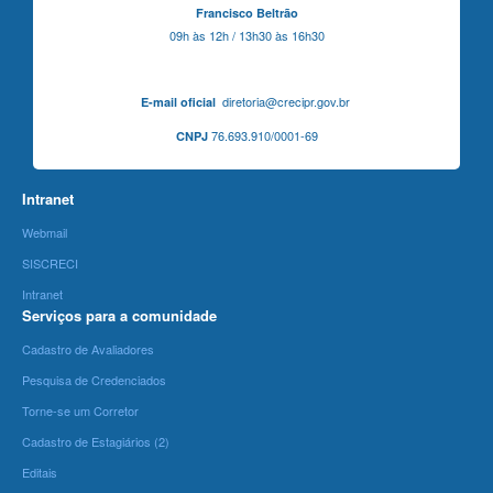
Francisco Beltrão
09h às 12h / 13h30 às 16h30
diretoria@crecipr.gov.br
E-mail oficial
76.693.910/0001-69
CNPJ
Intranet
Webmail
SISCRECI
Intranet
Serviços para a comunidade
Cadastro de Avaliadores
Pesquisa de Credenciados
Torne-se um Corretor
Cadastro de Estagiários (2)
Editais