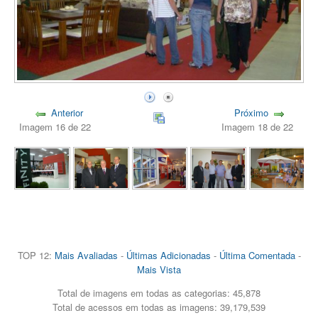
Anterior
Próximo
Imagem 16 de 22
Imagem 18 de 22
TOP 12:
Mais Avaliadas
-
Últimas Adicionadas
-
Última Comentada
-
Mais Vista
Total de imagens em todas as categorias: 45,878
Total de acessos em todas as imagens: 39,179,539