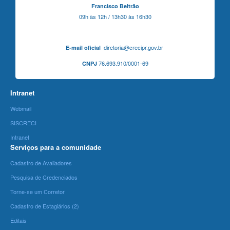
Francisco Beltrão
09h às 12h / 13h30 às 16h30
diretoria@crecipr.gov.br
E-mail oficial
76.693.910/0001-69
CNPJ
Intranet
Webmail
SISCRECI
Intranet
Serviços para a comunidade
Cadastro de Avaliadores
Pesquisa de Credenciados
Torne-se um Corretor
Cadastro de Estagiários (2)
Editais