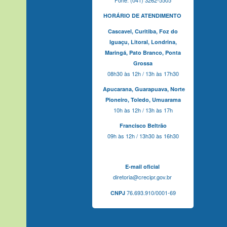
HORÁRIO DE ATENDIMENTO
Cascavel,
Curitiba,
Foz do
Iguaçu,
Litoral, Londrina,
Maringá,
Pato Branco,
Ponta
Grossa
08h30 às 12h / 13h às 17h30
Apucarana,
Guarapuava,
Norte
Pioneiro,
Toledo, Umuarama
10h às 12h / 13h às 17h
Francisco Beltrão
09h às 12h / 13h30 às 16h30
E-mail oficial
diretoria@crecipr.gov.br
76.693.910/0001-69
CNPJ