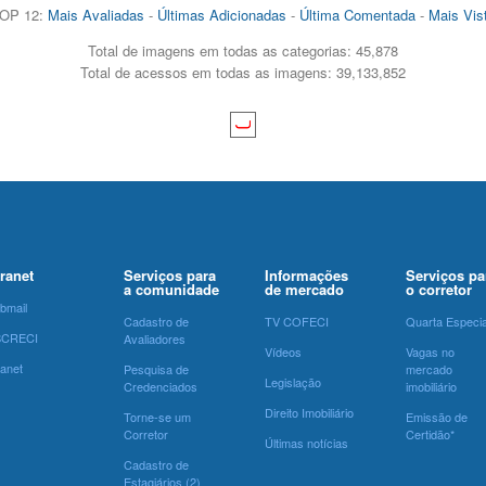
OP 12:
Mais Avaliadas
-
Últimas Adicionadas
-
Última Comentada
-
Mais Vis
Total de imagens em todas as categorias: 45,878
Total de acessos em todas as imagens: 39,133,852
tranet
Serviços para
Informações
Serviços pa
a comunidade
de mercado
o corretor
bmail
Cadastro de
TV COFECI
Quarta Especia
SCRECI
Avaliadores
Vídeos
Vagas no
ranet
Pesquisa de
mercado
Legislação
Credenciados
imobiliário
Direito Imobiliário
Torne-se um
Emissão de
Corretor
Certidão*
Últimas notícias
Cadastro de
Estagiários (2)