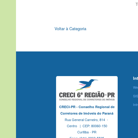
T
Voltar à Categoria
In
We
SI
Int
CRECI-PR - Conselho Regional de
Corretores de Imóveis do Paraná
Rua General Carneiro, 814 -
Centro | CEP: 80060-150
Curitiba - PR
Fone: (041) 3262-5505