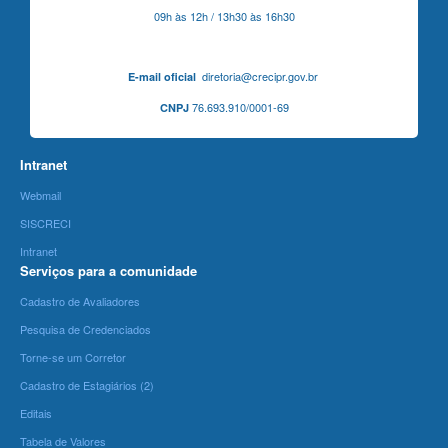
09h às 12h / 13h30 às 16h30
diretoria@crecipr.gov.br
E-mail oficial
76.693.910/0001-69
CNPJ
Intranet
Webmail
SISCRECI
Intranet
Serviços para a comunidade
Cadastro de Avaliadores
Pesquisa de Credenciados
Torne-se um Corretor
Cadastro de Estagiários (2)
Editais
Tabela de Valores