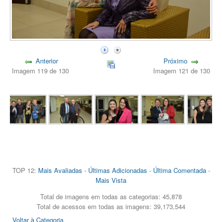
Anterior
Próximo
Imagem 119 de 130
Imagem 121 de 130
TOP 12:
Mais Avaliadas
-
Últimas Adicionadas
-
Última Comentada
-
Mais Vista
Total de imagens em todas as categorias: 45,878
Total de acessos em todas as imagens: 39,173,544
Voltar à Categoria