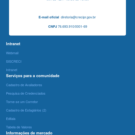
diretoria@crecipr.gov.br
E-mail oficial
76.693.910/0001-69
CNPJ
Intranet
Webmail
SISCRECI
Intranet
Serviços para a comunidade
Cadastro de Avaliadores
Pesquisa de Credenciados
Torne-se um Corretor
Cadastro de Estagiários (2)
Editais
Tabela de Valores
Informações de mercado