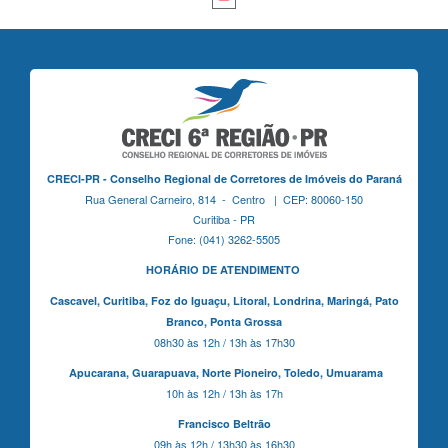
CRECI-PR - Conselho Regional de Corretores de Imóveis do Paraná
Rua General Carneiro, 814 - Centro | CEP: 80060-150
Curitiba - PR
Fone: (041) 3262-5505
HORÁRIO DE ATENDIMENTO
Cascavel,
Curitiba,
Foz do Iguaçu,
Litoral, Londrina, Maringá,
Pato
Branco,
Ponta Grossa
08h30 às 12h / 13h às 17h30
Apucarana,
Guarapuava,
Norte Pioneiro,
Toledo, Umuarama
10h às 12h / 13h às 17h
Francisco Beltrão
09h às 12h / 13h30 às 16h30