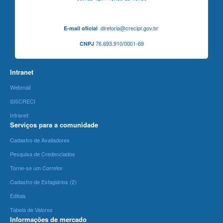
diretoria@crecipr.gov.br
E-mail oficial
76.693.910/0001-69
CNPJ
Intranet
Webmail
SISCRECI
Intranet
Serviços para a comunidade
Cadastro de Avaliadores
Pesquisa de Credenciados
Torne-se um Corretor
Cadastro de Estagiários (2)
Editais
Tabela de Valores
Informações de mercado