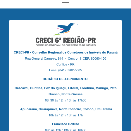
CRECI-PR - Conselho Regional de Corretores de Imóveis do Paraná
Rua General Carneiro, 814 - Centro | CEP: 80060-150
Curitiba - PR
Fone: (041) 3262-5505
HORÁRIO DE ATENDIMENTO
Cascavel,
Curitiba,
Foz do Iguaçu,
Litoral, Londrina, Maringá,
Pato
Branco,
Ponta Grossa
08h30 às 12h / 13h às 17h30
Apucarana,
Guarapuava,
Norte Pioneiro,
Toledo, Umuarama
10h às 12h / 13h às 17h
Francisco Beltrão
09h às 12h / 13h30 às 16h30