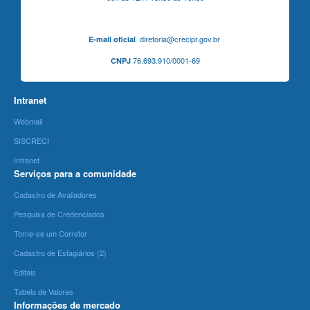
diretoria@crecipr.gov.br
E-mail oficial
76.693.910/0001-69
CNPJ
Intranet
Webmail
SISCRECI
Intranet
Serviços para a comunidade
Cadastro de Avaliadores
Pesquisa de Credenciados
Torne-se um Corretor
Cadastro de Estagiários (2)
Editais
Tabela de Valores
Informações de mercado