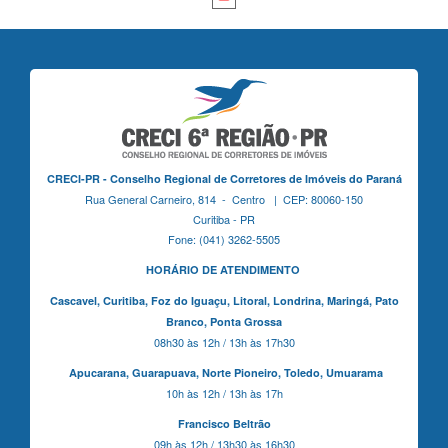
CRECI-PR - Conselho Regional de Corretores de Imóveis do Paraná
Rua General Carneiro, 814 - Centro | CEP: 80060-150
Curitiba - PR
Fone: (041) 3262-5505
HORÁRIO DE ATENDIMENTO
Cascavel,
Curitiba,
Foz do Iguaçu,
Litoral, Londrina, Maringá,
Pato
Branco,
Ponta Grossa
08h30 às 12h / 13h às 17h30
Apucarana,
Guarapuava,
Norte Pioneiro,
Toledo, Umuarama
10h às 12h / 13h às 17h
Francisco Beltrão
09h às 12h / 13h30 às 16h30