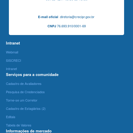
diretoria@crecipr.gov.br
E-mail oficial
76.693.910/0001-69
CNPJ
Intranet
Webmail
SISCRECI
Intranet
Serviços para a comunidade
Cadastro de Avaliadores
Pesquisa de Credenciados
Torne-se um Corretor
Cadastro de Estagiários (2)
Editais
Tabela de Valores
Informações de mercado