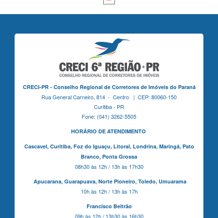
CRECI-PR - Conselho Regional de Corretores de Imóveis do Paraná
Rua General Carneiro, 814 - Centro | CEP: 80060-150
Curitiba - PR
Fone: (041) 3262-5505
HORÁRIO DE ATENDIMENTO
Cascavel,
Curitiba,
Foz do Iguaçu,
Litoral, Londrina, Maringá,
Pato
Branco,
Ponta Grossa
08h30 às 12h / 13h às 17h30
Apucarana,
Guarapuava,
Norte Pioneiro,
Toledo, Umuarama
10h às 12h / 13h às 17h
Francisco Beltrão
09h às 12h / 13h30 às 16h30