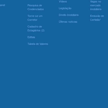
Vídeos
Vagas no
ranet
Pesquisa de
mercado
Legislação
Credenciados
imobiliário
Direito Imobiliário
Torne-se um
Emissão de
Corretor
Certidão*
Últimas notícias
Cadastro de
Estagiários (2)
Editais
Tabela de Valores