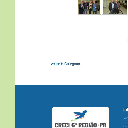
T
Voltar à Categoria
In
We
SI