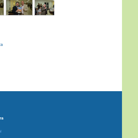
ta
ra
l