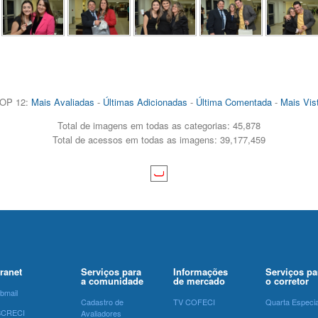
OP 12:
Mais Avaliadas
-
Últimas Adicionadas
-
Última Comentada
-
Mais Vis
Total de imagens em todas as categorias: 45,878
Total de acessos em todas as imagens: 39,177,459
tranet
Serviços para
Informações
Serviços pa
a comunidade
de mercado
o corretor
bmail
Cadastro de
TV COFECI
Quarta Especia
SCRECI
Avaliadores