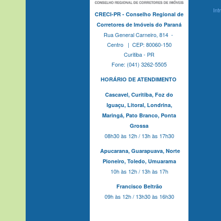
Int
CRECI-PR - Conselho Regional de
Corretores de Imóveis do Paraná
Rua General Carneiro, 814 -
Centro | CEP: 80060-150
Curitiba - PR
Fone: (041) 3262-5505
HORÁRIO DE ATENDIMENTO
Cascavel,
Curitiba,
Foz do
Iguaçu,
Litoral, Londrina,
Maringá,
Pato Branco,
Ponta
Grossa
08h30 às 12h / 13h às 17h30
Apucarana,
Guarapuava,
Norte
Pioneiro,
Toledo, Umuarama
10h às 12h / 13h às 17h
Francisco Beltrão
09h às 12h / 13h30 às 16h30