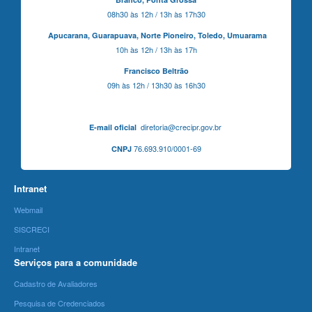
08h30 às 12h / 13h às 17h30
Apucarana,
Guarapuava,
Norte Pioneiro,
Toledo, Umuarama
10h às 12h / 13h às 17h
Francisco Beltrão
09h às 12h / 13h30 às 16h30
diretoria@crecipr.gov.br
E-mail oficial
76.693.910/0001-69
CNPJ
Intranet
Webmail
SISCRECI
Intranet
Serviços para a comunidade
Cadastro de Avaliadores
Pesquisa de Credenciados