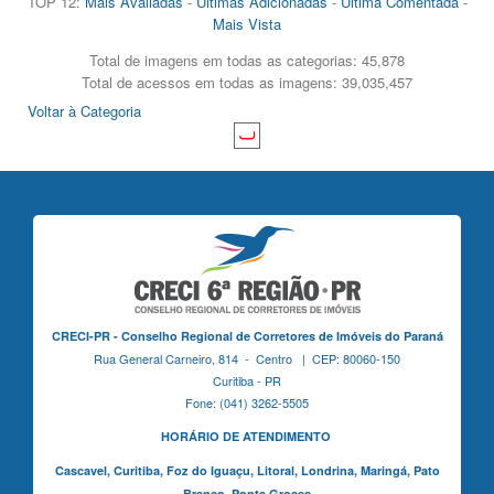
TOP 12:
Mais Avaliadas
-
Últimas Adicionadas
-
Última Comentada
-
Mais Vista
Total de imagens em todas as categorias: 45,878
Total de acessos em todas as imagens: 39,035,457
Voltar à Categoria
CRECI-PR - Conselho Regional de Corretores de Imóveis do Paraná
Rua General Carneiro, 814 - Centro | CEP: 80060-150
Curitiba - PR
Fone: (041) 3262-5505
HORÁRIO DE ATENDIMENTO
Cascavel,
Curitiba,
Foz do Iguaçu,
Litoral, Londrina, Maringá,
Pato
Branco,
Ponta Grossa