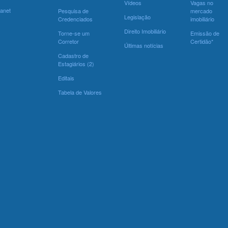
Vídeos
Vagas no
ranet
Pesquisa de
mercado
Legislação
Credenciados
imobiliário
Direito Imobiliário
Torne-se um
Emissão de
Corretor
Certidão*
Últimas notícias
Cadastro de
Estagiários (2)
Editais
Tabela de Valores