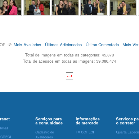
OP 12:
Mais Avaliadas
-
Últimas Adicionadas
-
Última Comentada
-
Mais Vis
Total de imagens em todas as categorias: 45,878
Total de acessos em todas as imagens: 39,086,474
tranet
Serviços para
Informações
Serviços pa
a comunidade
de mercado
o corretor
bmail
Cadastro de
TV COFECI
Quarta Especia
SCRECI
Avaliadores