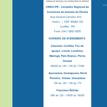
Int
CRECI-PR - Conselho Regional de
Corretores de Imóveis do Paraná
Rua General Carneiro, 814 -
Centro | CEP: 80060-150
Curitiba - PR
Fone: (041) 3262-5505
HORÁRIO DE ATENDIMENTO
Cascavel,
Curitiba,
Foz do
Iguaçu,
Litoral, Londrina,
Maringá,
Pato Branco,
Ponta
Grossa
08h30 às 12h / 13h às 17h30
Apucarana,
Guarapuava,
Norte
Pioneiro,
Toledo, Umuarama
10h às 12h / 13h às 17h
Francisco Beltrão
09h às 12h / 13h30 às 16h30