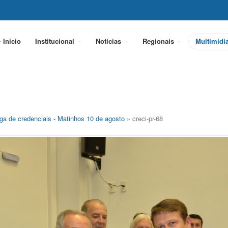
Início
Institucional
Notícias
Regionais
Multimídi
ga de credenciais - Matinhos 10 de agosto
» creci-pr-68