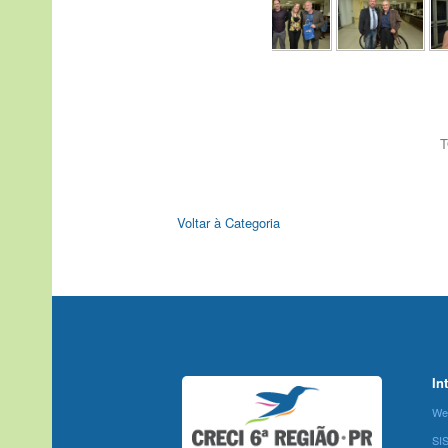
T
Voltar à Categoria
In
We
SI