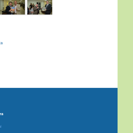
ta
ra
l