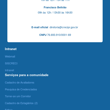
Francisco Beltrão
09h às 12h / 13h30 às 16h30
diretoria@crecipr.gov.br
E-mail oficial
76.693.910/0001-69
CNPJ
Intranet
Webmail
SISCRECI
Intranet
Serviços para a comunidade
Cadastro de Avaliadores
Pesquisa de Credenciados
Torne-se um Corretor
Cadastro de Estagiários (2)
Editais