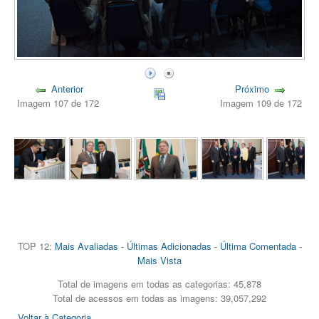
Anterior
Próximo
Imagem 107 de 172
Imagem 109 de 172
TOP 12:
Mais Avaliadas
-
Últimas Adicionadas
-
Última Comentada
-
Mais Vista
Total de imagens em todas as categorias: 45,878
Total de acessos em todas as imagens: 39,057,292
Voltar à Categoria