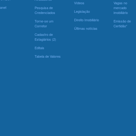
Vídeos
Vagas no
ranet
Pesquisa de
mercado
Legislação
Credenciados
imobiliário
Direito Imobiliário
Torne-se um
Emissão de
Corretor
Certidão*
Últimas notícias
Cadastro de
Estagiários (2)
Editais
Tabela de Valores