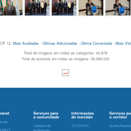
OP 12:
Mais Avaliadas
-
Últimas Adicionadas
-
Última Comentada
-
Mais Vis
Total de imagens em todas as categorias: 45,878
Total de acessos em todas as imagens: 39,099,523
tranet
Serviços para
Informações
Serviços pa
a comunidade
de mercado
o corretor
bmail
Cadastro de
TV COFECI
Quarta Especia
SCRECI
Avaliadores