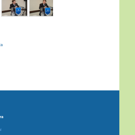
ta
ra
l