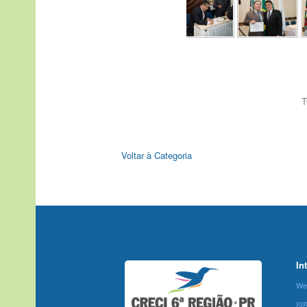
T
Voltar à Categoria
In
We
SI