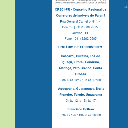
Int
CRECI-PR - Conselho Regional de
Corretores de Imóveis do Paraná
Rua General Carneiro, 814 -
Centro | CEP: 80060-150
Curitiba - PR
Fone: (041) 3262-5505
HORÁRIO DE ATENDIMENTO
Cascavel,
Curitiba,
Foz do
Iguaçu,
Litoral, Londrina,
Maringá,
Pato Branco,
Ponta
Grossa
08h30 às 12h / 13h às 17h30
Apucarana,
Guarapuava,
Norte
Pioneiro,
Toledo, Umuarama
10h às 12h / 13h às 17h
Francisco Beltrão
09h às 12h / 13h30 às 16h30