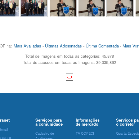
OP 12:
Mais Avaliadas
-
Últimas Adicionadas
-
Última Comentada
-
Mais Vis
Total de imagens em todas as categorias: 45,878
Total de acessos em todas as imagens: 39,035,862
tranet
Serviços para
Informações
Serviços pa
a comunidade
de mercado
o corretor
bmail
Cadastro de
TV COFECI
Quarta Especia
SCRECI
Avaliadores