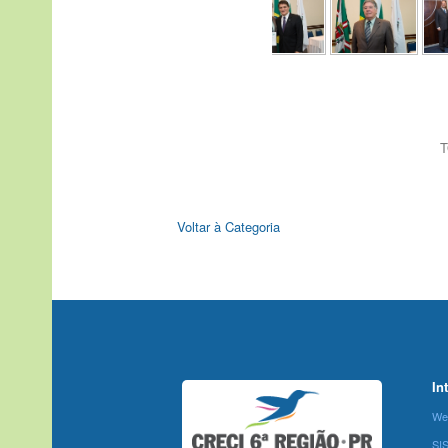
T
Voltar à Categoria
In
We
SI