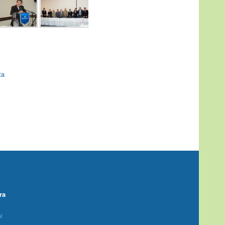
ta
ra
l