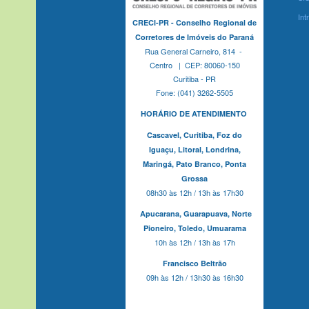
Int
CRECI-PR - Conselho Regional de
Corretores de Imóveis do Paraná
Rua General Carneiro, 814 -
Centro | CEP: 80060-150
Curitiba - PR
Fone: (041) 3262-5505
HORÁRIO DE ATENDIMENTO
Cascavel,
Curitiba,
Foz do
Iguaçu,
Litoral, Londrina,
Maringá,
Pato Branco,
Ponta
Grossa
08h30 às 12h / 13h às 17h30
Apucarana,
Guarapuava,
Norte
Pioneiro,
Toledo, Umuarama
10h às 12h / 13h às 17h
Francisco Beltrão
09h às 12h / 13h30 às 16h30