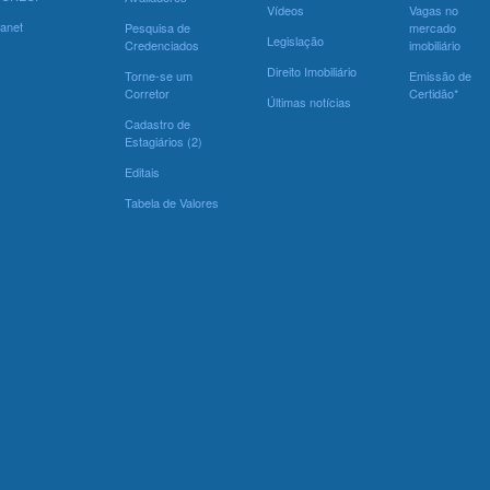
Vídeos
Vagas no
ranet
Pesquisa de
mercado
Legislação
Credenciados
imobiliário
Direito Imobiliário
Torne-se um
Emissão de
Corretor
Certidão*
Últimas notícias
Cadastro de
Estagiários (2)
Editais
Tabela de Valores