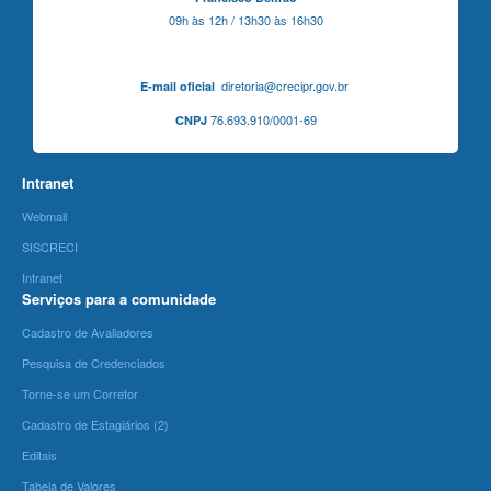
09h às 12h / 13h30 às 16h30
diretoria@crecipr.gov.br
E-mail oficial
76.693.910/0001-69
CNPJ
Intranet
Webmail
SISCRECI
Intranet
Serviços para a comunidade
Cadastro de Avaliadores
Pesquisa de Credenciados
Torne-se um Corretor
Cadastro de Estagiários (2)
Editais
Tabela de Valores