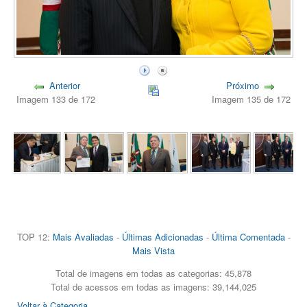
Anterior
Próximo
Imagem 133 de 172
Imagem 135 de 172
TOP 12:
Mais Avaliadas
-
Últimas Adicionadas
-
Última Comentada
-
Mais Vista
Total de imagens em todas as categorias: 45,878
Total de acessos em todas as imagens: 39,144,025
Voltar à Categoria