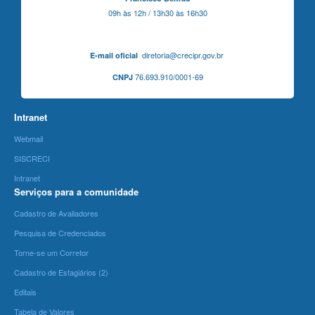
09h às 12h / 13h30 às 16h30
diretoria@crecipr.gov.br
E-mail oficial
76.693.910/0001-69
CNPJ
Intranet
Webmail
SISCRECI
Intranet
Serviços para a comunidade
Cadastro de Avaliadores
Pesquisa de Credenciados
Torne-se um Corretor
Cadastro de Estagiários (2)
Editais
Tabela de Valores