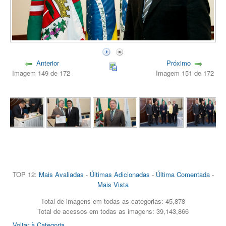
Anterior
Próximo
Imagem 149 de 172
Imagem 151 de 172
TOP 12:
Mais Avaliadas
-
Últimas Adicionadas
-
Última Comentada
-
Mais Vista
Total de imagens em todas as categorias: 45,878
Total de acessos em todas as imagens: 39,143,866
Voltar à Categoria