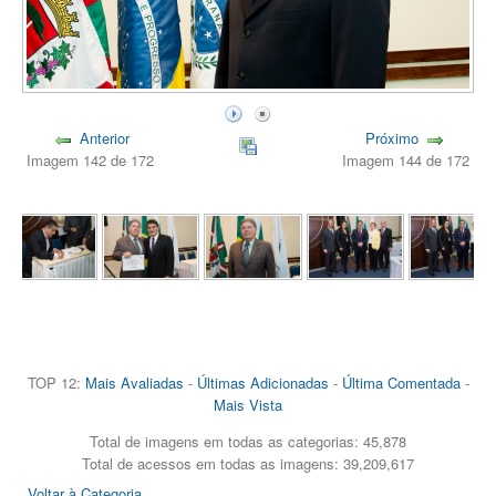
Anterior
Próximo
Imagem 142 de 172
Imagem 144 de 172
TOP 12:
Mais Avaliadas
-
Últimas Adicionadas
-
Última Comentada
-
Mais Vista
Total de imagens em todas as categorias: 45,878
Total de acessos em todas as imagens: 39,209,617
Voltar à Categoria