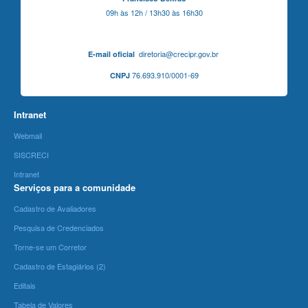
09h às 12h / 13h30 às 16h30
diretoria@crecipr.gov.br
E-mail oficial
76.693.910/0001-69
CNPJ
Intranet
Webmail
SISCRECI
Intranet
Serviços para a comunidade
Cadastro de Avaliadores
Pesquisa de Credenciados
Torne-se um Corretor
Cadastro de Estagiários (2)
Editais
Tabela de Valores