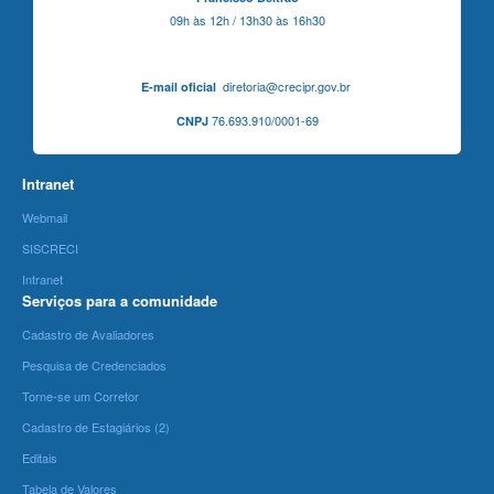
09h às 12h / 13h30 às 16h30
diretoria@crecipr.gov.br
E-mail oficial
76.693.910/0001-69
CNPJ
Intranet
Webmail
SISCRECI
Intranet
Serviços para a comunidade
Cadastro de Avaliadores
Pesquisa de Credenciados
Torne-se um Corretor
Cadastro de Estagiários (2)
Editais
Tabela de Valores