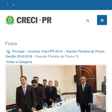
Fotos
Principal
»
Eventos Creci/PR 2015
»
Sessão Plenária de Posse -
Gestão 2016/2018
» Sessão Plenária de Posse-72
Voltar à Categoria