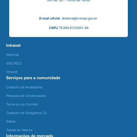
diretoria@crecipr.gov.br
E-mail oficial
76.693.910/0001-69
CNPJ
Intranet
Webmail
SISCRECI
Intranet
Serviços para a comunidade
Cadastro de Avaliadores
Pesquisa de Credenciados
Torne-se um Corretor
Cadastro de Estagiários (2)
Editais
Tabela de Valores
Informações de mercado