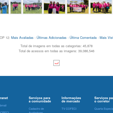
OP 12:
Mais Avaliadas
-
Últimas Adicionadas
-
Última Comentada
-
Mais Vis
Total de imagens em todas as categorias: 45,878
Total de acessos em todas as imagens: 39,086,546
tranet
Serviços para
Informações
Serviços pa
a comunidade
de mercado
o corretor
bmail
Cadastro de
TV COFECI
Quarta Especia
SCRECI
Avaliadores