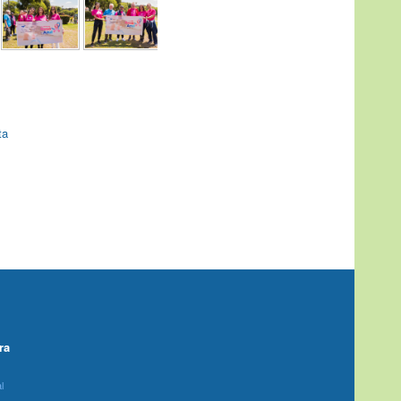
ta
ra
l