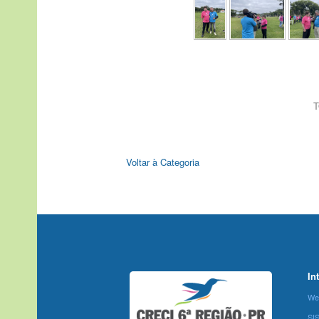
T
Voltar à Categoria
In
We
SI