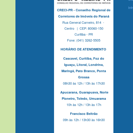
Int
CRECI-PR - Conselho Regional de
Corretores de Imóveis do Paraná
Rua General Carneiro, 814 -
Centro | CEP: 80060-150
Curitiba - PR
Fone: (041) 3262-5505
HORÁRIO DE ATENDIMENTO
Cascavel,
Curitiba,
Foz do
Iguaçu,
Litoral, Londrina,
Maringá,
Pato Branco,
Ponta
Grossa
08h30 às 12h / 13h às 17h30
Apucarana,
Guarapuava,
Norte
Pioneiro,
Toledo, Umuarama
10h às 12h / 13h às 17h
Francisco Beltrão
09h às 12h / 13h30 às 16h30