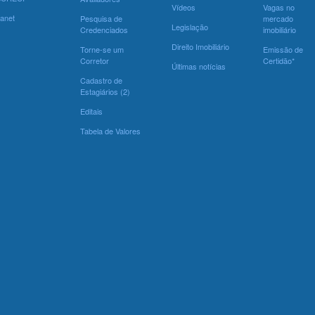
Vídeos
Vagas no
ranet
Pesquisa de
mercado
Legislação
Credenciados
imobiliário
Direito Imobiliário
Torne-se um
Emissão de
Corretor
Certidão*
Últimas notícias
Cadastro de
Estagiários (2)
Editais
Tabela de Valores